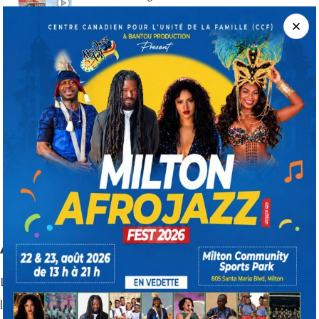
Un Soir au Village - Le secret du chien Partie 2
5:01
Un Soir au Village - Le secret du chien Partie 3
5:09
Un Soir au Village - Le secret du chien Partie 4
3:57
Aperçu Du Programme
L’initiative «Un soir au village» est une occasion pour que
les aînés, les jeunes, et les familles se dégagent du