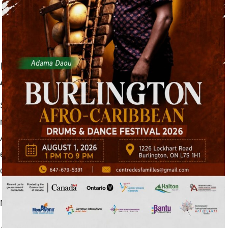
Une Activité Familiale
Amusante !
Sortez de la maison en famille, venez faire des
rencontres en français et tisser des liens d’amitié !
Augmentez votre confiance, vos habiletés culinaires
et développez vos compétences ainsi qu’un sens
critique dans vos choix alimentaires !
Nos ateliers de cuisines vous aide à:
Découvrir les saveurs du monde