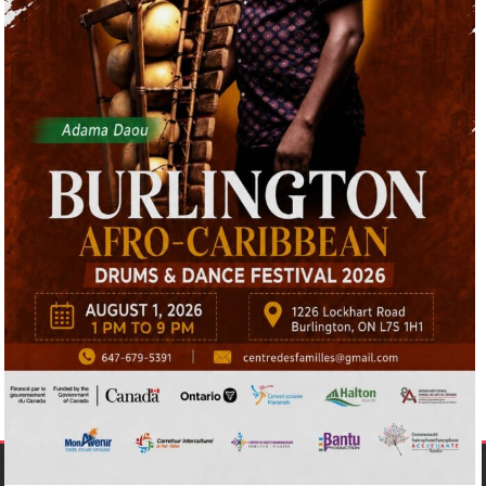
français par l’expression vocale et corporelle en utilisant
les chansons des artistes francophones. L’initiative
regroupera des jeunes adolescents francophones et
représentatifs de la diversité culturelle des régions de
Peel et de Halton.
Ce nouveau programme du CCF permettra également
aux participants de découvrir et de se familiariser avec
les différentes notions et techniques dans les
domaines suivants: théâtre, chant, musique, danse
traditionnelle africaine, Jeux de rôle devant la
caméra, etc.
INSCRIVEZ-VOUS ET VOTRE FAMILLE
À PROPOS